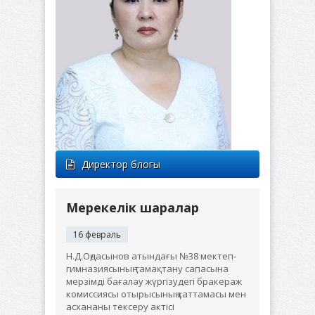
Директор блогы
Мерекелік шаралар
16 февраль
Н.Д.Оңдасынов атындағы №38 мектеп-
гимназиясының тамақтану сапасына
мерзімді бағалау жүргізудегі бракераж
комиссиясы отырысының хаттамасы мен
асхананы тексеру актісі