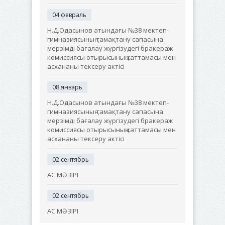
04 февраль
Н.Д.Оңдасынов атындағы №38 мектеп-
гимназиясының тамақтану сапасына
мерзімді бағалау жүргізудегі бракераж
комиссиясы отырысының хаттамасы мен
асхананы тексеру актісі
08 январь
Н.Д.Оңдасынов атындағы №38 мектеп-
гимназиясының тамақтану сапасына
мерзімді бағалау жүргізудегі бракераж
комиссиясы отырысының хаттамасы мен
асхананы тексеру актісі
02 сентябрь
АС МӘЗІРІ
02 сентябрь
АС МӘЗІРІ