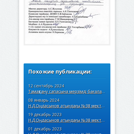
Похожие публикации:
12 сентябрь 2024
Тамақтану сапасына мерзімді бағалау жүргізудегі бракераж комиссиясы отырысының хаттамасы мен асхананы тексеру актісі
08 январь 2024
Н.Д.Оңдасынов атындағы №38 мектеп-гимназиясының тамақтану сапасына мерзімді бағалау жүргізілді.
19 декабрь 2023
Н.Д.Оңдасынов атындағы №38 мектеп-гимназиясының тамақтану сапасына мерзімді бағалау жүргізілді.
01 декабрь 2023