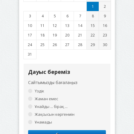
1
2
3
4
5
6
7
8
9
10
11
12
13
14
15
16
17
18
19
20
21
22
23
24
25
26
27
28
29
30
31
Дауыс береміз
Сайтымызды бағалаңыз
Үздік
Жаман емес
Ұнайды ... бірақ ...
Жақсысын көргенмін
Ұнамады