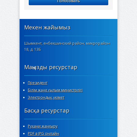
Голосовать
Мекен жайымыз
Шымкент, енбекшинский район, микрорайон
18, д. 13Б
Маңызды ресурстар
Президент
Білім және ғылым министрлігі
Электрондық үкімет
Басқа ресурстар
Рухани жанғыру
PDF в JPG онлайн