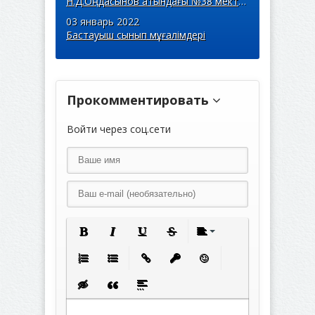
Н.Д.Оңдасынов атындағы №38 мектеп-гимназиясының тамақтану сапасына мерзімді бағалау жүргізілді.
03 январь 2022
Бастауыш сынып мұғалімдері
Прокомментировать
Полужирный
Курсив
Подчеркнутый
Зачеркнутый
Выравнивание
Нумерованный список
Маркированный список
Вставить ссылку
Вставить защищенную с
Вставить смайлик
Вставка скрытого текста
Вставка цитаты
Вставка спойлера