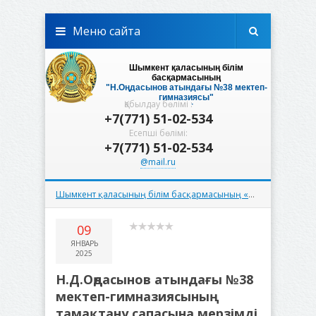
Меню сайта
Шымкент қаласының білім
басқармасының
"Н.Оңдасынов атындағы №38 мектеп-
гимназиясы"
Қабылдау бөлімі :
шаруашылық жүргізу құқығындағы
+7(771) 51-02-534
мемлекеттік коммуналдық кәсіпорны
Есепші бөлімі:
+7(771) 51-02-534
@mail.ru
Шымкент қаласының білім басқармасының «Н.Оңдасынов атындағы №38 мектеп-гимназиясы» ШЖҚМК
09
ЯНВАРЬ
2025
Н.Д.Оңдасынов атындағы №38
мектеп-гимназиясының
тамақтану сапасына мерзімді