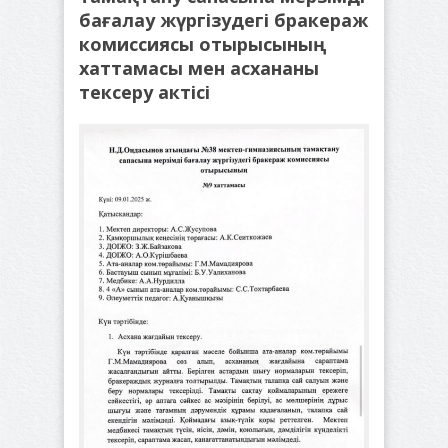
бағалау жүргізудегі бракераж
комиссиясы отырысының
хаттамасы мен асхананы
тексеру актісі